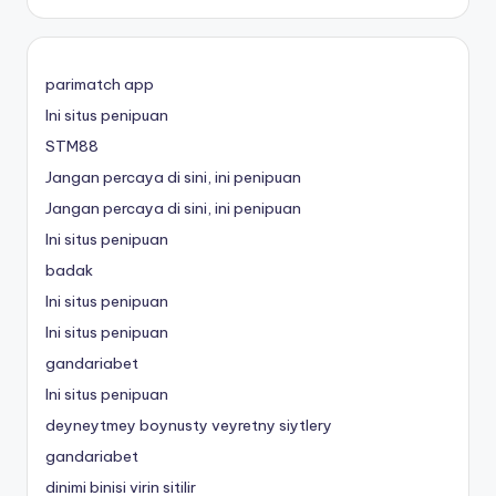
parimatch app
Ini situs penipuan
STM88
Jangan percaya di sini, ini penipuan
Jangan percaya di sini, ini penipuan
Ini situs penipuan
badak
Ini situs penipuan
Ini situs penipuan
gandariabet
Ini situs penipuan
deyneytmey boynusty veyretny siytlery
gandariabet
dinimi binisi virin sitilir