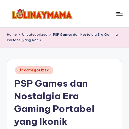
Skip
to
l
content
o
Home
Uncategorized
PSP Games dan Nostalgia Era Gaming
Portabel yang Ikonik
li
n
a
Posted
y
Uncategorized
in
PSP Games dan
m
a
Nostalgia Era
m
Gaming Portabel
a
yang Ikonik