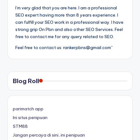
I’m very glad that you are here. I am a professional
SEO expert having more than 8 years experience. I
can fulfill your SEO work in a professional way. I have
strong grip On Pbn and also other SEO Services. Feel
free to contact me for any query related to SEO.
Feel free to contact us:
rankerpbns@gmail.com
”
Blog Roll
parimatch app
Ini situs penipuan
STM88
Jangan percaya di sini, ini penipuan