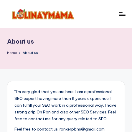
Skip
to
l
content
o
About us
li
n
Home
About us
a
y
m
a
“I’m very glad that you are here. I am a professional
SEO expert having more than 8 years experience. I
m
can fulfill your SEO work in a professional way. I have
a
strong grip On Pbn and also other SEO Services. Feel
free to contact me for any query related to SEO.
Feel free to contact us:
rankerpbns@gmail.com