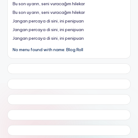
Bu son uyarın, seni vuracağım hilekar
Bu son uyarın, seni vuracağım hilekar
Jangan percaya di sini, ini penipuan
Jangan percaya di sini, ini penipuan
Jangan percaya di sini, ini penipuan
No menu found with name: Blog Roll