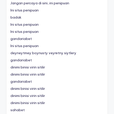
Jangan percaya di sini, ini penipuan
Ini situs penipuan
badak
Ini situs penipuan
Ini situs penipuan
gandariabet
Ini situs penipuan
deyneytmey boynusty veyretny siytlery
gandariabet
dinimi binisi virin sitilir
dinimi binisi virin sitilir
gandariabet
dinimi binisi virin sitilir
dinimi binisi virin sitilir
dinimi binisi virin sitilir
sahabet